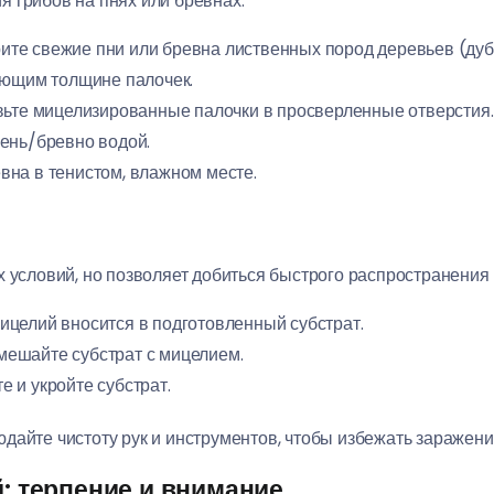
 грибов на пнях или бревнах.
ите свежие пни или бревна лиственных пород деревьев (дуб,
ующим толщине палочек.
авьте мицелизированные палочки в просверленные отверстия.
пень/бревно водой.
евна в тенистом, влажном месте.
х условий, но позволяет добиться быстрого распространения
мицелий вносится в подготовленный субстрат.
емешайте субстрат с мицелием.
е и укройте субстрат.
юдайте чистоту рук и инструментов, чтобы избежать зараже
й: терпение и внимание