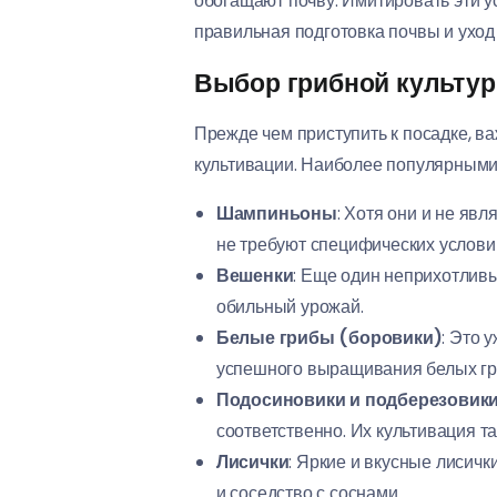
обогащают почву. Имитировать эти у
правильная подготовка почвы и уход
Выбор грибной культур
Прежде чем приступить к посадке, в
культивации. Наиболее популярным
Шампиньоны
: Хотя они и не яв
не требуют специфических услови
Вешенки
: Еще один неприхотливы
обильный урожай.
Белые грибы (боровики)
: Это 
успешного выращивания белых гри
Подосиновики и подберезовик
соответственно. Их культивация т
Лисички
: Яркие и вкусные лисич
и соседство с соснами.