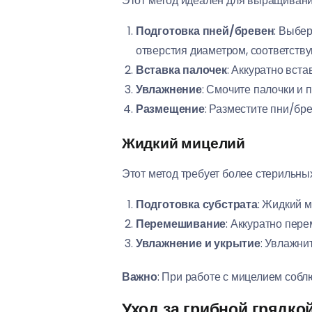
Этот метод идеален для выращивания
Подготовка пней/бревен
: Выбер
отверстия диаметром, соответств
Вставка палочек
: Аккуратно вст
Увлажнение
: Смочите палочки и 
Размещение
: Разместите пни/бр
Жидкий мицелий
Этот метод требует более стерильны
Подготовка субстрата
: Жидкий 
Перемешивание
: Аккуратно пер
Увлажнение и укрытие
: Увлажнит
Важно
: При работе с мицелием собл
Уход за грибной грядко