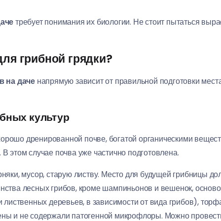
аче
требует понимания их биологии. Не стоит пытаться вырас
для грибной грядки?
 на даче
напрямую зависит от правильной подготовки места
ибных культур
хорошо дренированной почве, богатой органическими вещест
 В этом случае почва уже частично подготовлена.
рняки, мусор, старую листву. Место для будущей грибницы до
инства лесных грибов, кроме шампиньонов и вешенок, основой
 лиственных деревьев, в зависимости от вида грибов), торфа
ны и не содержали патогенной микрофлоры. Можно провести