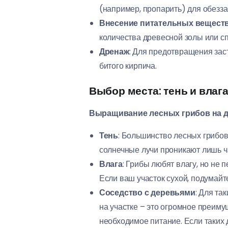
(например, пропарить) для обезз
Внесение питательных вещест
количества древесной золы или с
Дренаж
: Для предотвращения зас
битого кирпича.
Выбор места: тень и влага
Выращивание лесных грибов на д
Тень
: Большинство лесных грибов
солнечные лучи проникают лишь ча
Влага
: Грибы любят влагу, но не
Если ваш участок сухой, подумай
Соседство с деревьями
: Для та
на участке – это огромное преиму
необходимое питание. Если таких