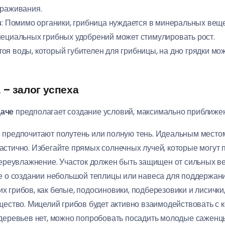
араживания.
в
: Помимо органики, грибница нуждается в минеральных вещ
пециальных грибных удобрений может стимулировать рост.
тоя воды, который губителен для грибницы, на дно грядки мо
 – залог успеха
аче
предполагает создание условий, максимально приближе
 предпочитают полутень или полную тень. Идеальным местом 
стично. Избегайте прямых солнечных лучей, которые могут п
 переувлажнение. Участок должен быть защищен от сильных ве
те о создании небольшой теплицы или навеса для поддержан
ких грибов, как белые, подосиновики, подберезовики и лисич
щество. Мицелий грибов будет активно взаимодействовать с 
 деревьев нет, можно попробовать посадить молодые саженц