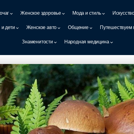
очаг
Женское здоровье
Мода и стиль
Искусств
 и дети
Женское авто
Общение
Путешествуем 
Знаменитости
Народная медицина