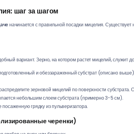
ия: шаг за шагом
аче
начинается с правильной посадки мицелия. Существует 
обный вариант. Зерно, на котором растет мицелий, служит 
 подготовленный и обеззараженный субстрат (описано выше)
распределите зерновой мицелий по поверхности субстрата. С
ыпается небольшим слоем субстрата (примерно 3-5 см).
е посаженную грядку из пульверизатора.
елизированные черенки)