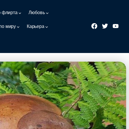
о флирта
Любовь
по миру
Карьера