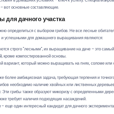
словия в домашних условиях – ключ к успеху. Специализиров
 – вот основные составляющие.
ы для дачного участка
ажно определиться с выбором грибов. Не все лесные обитат
и и успешными для домашнего выращивания являются:
ляются строго "лесными", их выращивание на даче – это самы
й, кроме компостированной основы.
й вариант, который можно выращивать на пнях, соломе или о
уже более амбициозная задача, требующая терпения и точног
бов необходимо наличие хвойных или лиственных деревьев 
и
: Эти грибы также образуют микоризу с определенными дер
акже требует наличия подходящих насаждений.
ки – еще один интересный кандидат для дачного эксперимент