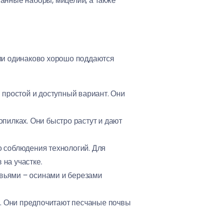
анные наборы, мицелий, а также
ели одинаково хорошо поддаются
й простой и доступный вариант. Они
пилках. Они быстро растут и дают
о соблюдения технологий. Для
на участке.
евьями – осинами и березами
а. Они предпочитают песчаные почвы