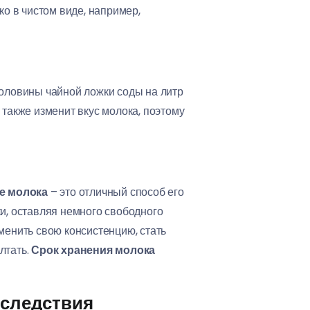
ко в чистом виде, например,
оловины чайной ложки соды на литр
 также изменит вкус молока, поэтому
е молока
– это отличный способ его
ки, оставляя немного свободного
менить свою консистенцию, стать
лтать.
Срок хранения молока
оследствия