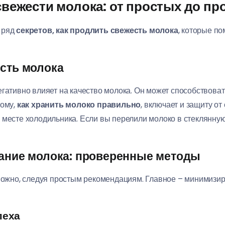
вежести молока: от простых до п
 ряд
секретов, как продлить свежесть молока
, которые п
есть молока
егативно влияет на качество молока. Он может способствов
тому,
как хранить молоко правильно
, включает и защиту о
месте холодильника. Если вы перелили молоко в стеклянную е
сание молока: проверенные методы
ожно, следуя простым рекомендациям. Главное – минимизиро
пеха