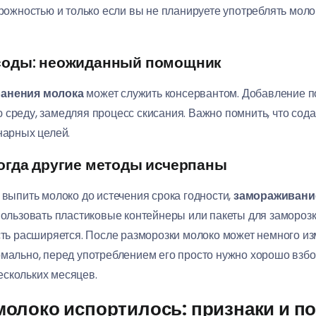
орожностью и только если вы не планируете употреблять моло
соды: неожиданный помощник
ранения молока
может служить консервантом. Добавление п
среду, замедляя процесс скисания. Важно помнить, что сода
нарных целей.
огда другие методы исчерпаны
 выпить молоко до истечения срока годности,
замораживани
спользовать пластиковые контейнеры или пакеты для замороз
ость расширяется. После разморозки молоко может немного из
рмально, перед употреблением его просто нужно хорошо взбо
ескольких месяцев.
 молоко испортилось: признаки и п