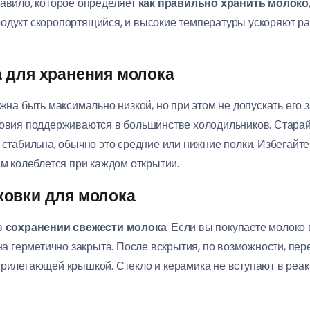
равило, которое определяет
как правильно хранить молоко
родукт скоропортящийся, и высокие температуры ускоряют 
 для хранения молока
жна быть максимально низкой, но при этом не допускать его
словия поддерживаются в большинстве холодильников. Стара
 стабильна, обычно это средние или нижние полки. Избегайт
ам колеблется при каждом открытии.
ковки для молока
в
сохранении свежести молока
. Если вы покупаете молоко
она герметично закрыта. После вскрытия, по возможности, пе
прилегающей крышкой. Стекло и керамика не вступают в реа