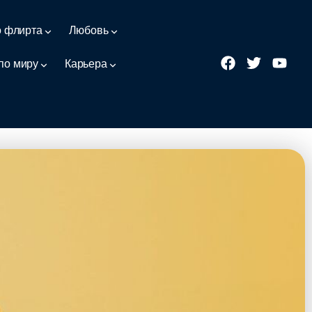
о флирта
Любовь
по миру
Карьера