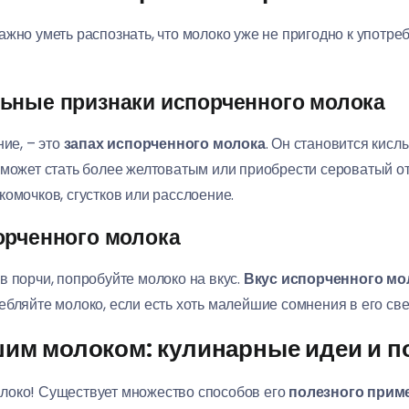
ажно уметь распознать, что молоко уже не пригодно к употре
ьные признаки испорченного молока
ние, – это
запах испорченного молока
. Он становится кисл
 может стать более желтоватым или приобрести сероватый от
омочков, сгустков или расслоение.
орченного молока
в порчи, попробуйте молоко на вкус.
Вкус испорченного мо
ебляйте молоко, если есть хоть малейшие сомнения в его све
шим молоком: кулинарные идеи и 
локо! Существует множество способов его
полезного прим